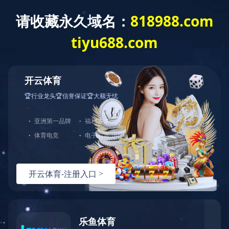
乐动体育
网站乐动体育
乐动体育-乐动ledong(中国)
公司简介
发展历程
技术创新
企业宣传片
社会责任
产品介绍
乐动体育-乐动ledong(中国)
触显产业
应用终端产业
产品应用展
示
投资者关系
新闻资讯
加入我们
招贤纳士
员工福利
全球产业布局

网站乐动体育
乐动体育-乐动ledong(中国)

公司简介
发展历程
技术创新
企业宣传片
社会责任
产品介绍

乐动体育-乐动ledong(中国)
触显产业
应用终端产业
产品应用展