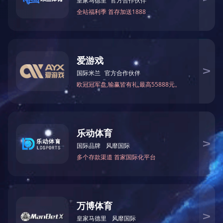
车载产品


查看详情
塑胶结构件
查看详情
Details
查看详情
塑胶镜片
查看详情
Details
查看详情
非球面玻璃镜片
查看详情
Details
查看详情
球面玻璃镜片
查看详情