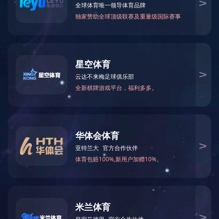
示
投资者关系
新闻资讯
加入我们

招贤纳士
员工福利
全球产业布局

搜索


乐动体育-乐动ledong(中国)
当前位置：
乐动体育
/
技术创新
公司概况


联创电子致力于智能手机、平板电脑、运动相机、智能驾驶、智