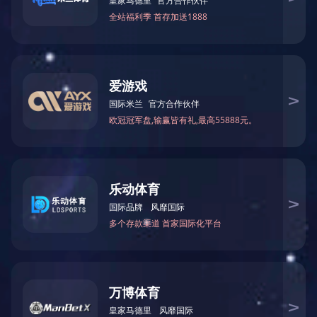


乐动体育-乐动ledong(中国)
OPTICAL INDUSTRY
采用特殊钢材，经过精加工、纳米超精加工形成亚微米级形状
精度、纳米级表面粗糙度的光学精密模具。
查看更多+
触显产业
TOUCH INDUSTRY
联创电子拥有从Sensor、IC、盖板、触摸屏、显示屏到触控显示一体化
产品的垂直一体化产业链，可快速、低成本地满足客户...