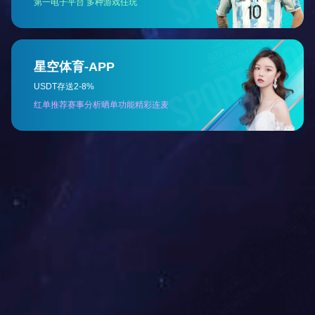
显示模组
触显一体化
互联网差异化产品
平板电脑
SMT贴片
智能穿戴产品