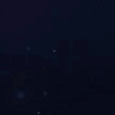
2026/01/16

联创电子北美湾区办事处正式启用，迎来首位客户到访
2025年11月，联创电子营销中心北美湾区办事处正式启用，标
志着公司全球化战略布局迈出关键一步，北美市场本地化服务
能力全面升级。作为深耕全球乐动体育-乐动ledong(中国) 的重
要举措，该办事处的落成有助于公司更贴近北美客户需求，提
升响应效率与服务精准度，强化区域市场渗透与资源协同。
2025/11/28

联创电子入选2025江西企业100强等三项权威榜单
11月21日，江西省企业联合会、省企业家协会发布“2025江西
企业100强”榜单，并首次推出“2025江西制造业企业100
强”“2025江西服务业企业60强”“2025江西战略性新兴产业企业
60强”等细分榜单。