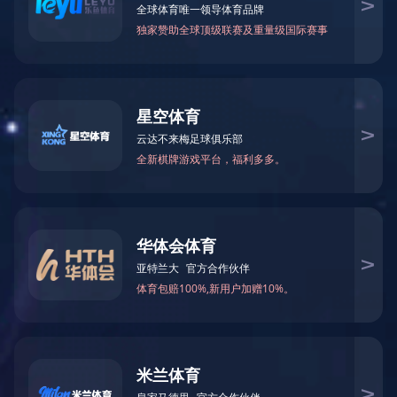
乐动体育-乐动ledong(中国)

公司简介
发展历程
技术创新
企业宣传片
社会责任
产品介绍

乐动体育-乐动ledong(中国)
触显产业
应用终端产业
产品
应用展示
投资者关系
新闻资讯
加入我们

招贤纳士
员工福利
全球产业布局

搜索

