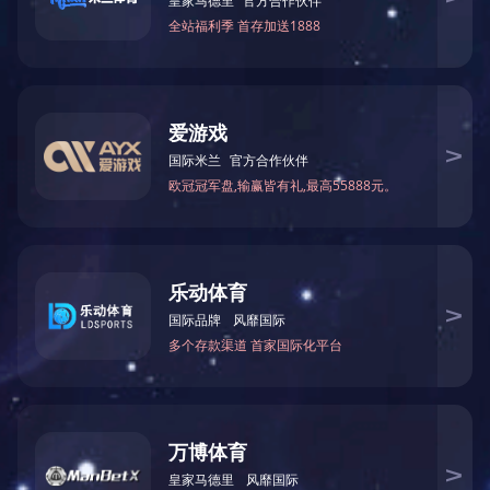
深耕全球光学市场
分类：
集团要闻
发布时间：
2026-02-13 08:41
访问量：
【概要描述】
2026年1月20日至22日，全球光电行业极具影响力
的盛会——SPIE Photonics West 2026，在美国旧金山莫斯康展览
中心（Moscone Center）隆重举行。联创电子作为光学领域领先
企业，携多款核心产品及前沿光学解决方案精彩亮相，向全球客
户展示了其在精密光学研发与制造方面的深厚技术积淀。


联创电子亮相北美西部光电展，
深耕全球光学市场
【概要描述】
2026年1月20日至22日，全球光电行业极具影响力
的盛会——SPIE Photonics West 2026，在美国旧金山莫斯康展览
中心（Moscone Center）隆重举行。联创电子作为光学领域领先
企业，携多款核心产品及前沿光学解决方案精彩亮相，向全球客
户展示了其在精密光学研发与制造方面的深厚技术积淀。