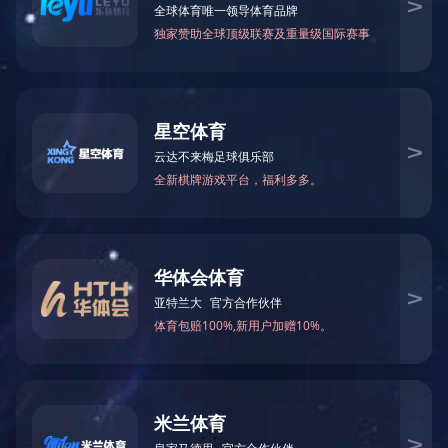
示
投资者关系
新闻资讯
加入我们

招贤纳士
员工福利
全球产业布局

搜索


当前位置：
乐动体育
-
新闻资讯
-
集团要闻
-
联创电子亮相北美西部光电展，深耕全球光学市场
联创电子亮相北美西部光电展，